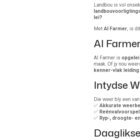
Landbou is vol onsek
landbouvoorligtings
lei?
Met
AI Farmer
, is d
AI Farmer
AI Farmer is
opgelei
maak. Of jy nou weer
kenner-vlak leidin
Intydse W
Die weer bly een van 
✅
Akkurate weerb
✅
Reënvalvoorspel
✅
Ryp-, droogte- 
Daagliks