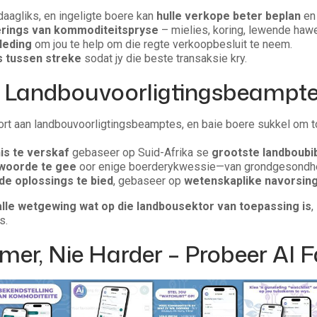
aagliks, en ingeligte boere kan
hulle verkope beter beplan
e
erings van kommoditeitspryse
– mielies, koring, lewende haw
leding
om jou te help om die regte verkoopbesluit te neem.
s tussen streke
sodat jy die beste transaksie kry.
 Landbouvoorligtingsbeampte
kort aan landbouvoorligtingsbeamptes, en baie boere sukkel om t
is te verskaf
gebaseer op Suid-Afrika se
grootste landboubi
twoorde te gee
oor enige boerderykwessie—van grondgesondhei
e oplossings te bied
, gebaseer op
wetenskaplike navorsin
alle wetgewing wat op die landbousektor van toepassing is
,
s.
mer, Nie Harder – Probeer AI