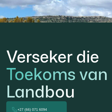
Verseker die
Toekoms van
Landbou
+27 (66) 071 6094