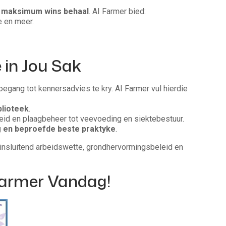
n
maksimum wins behaal
. AI Farmer bied:
e en meer.
 in Jou Sak
oegang tot kennersadvies te kry. AI Farmer vul hierdie
blioteek
.
d en plaagbeheer tot veevoeding en siektebestuur.
g en beproefde beste praktyke
.
 insluitend arbeidswette, grondhervormingsbeleid en
 Farmer Vandag!