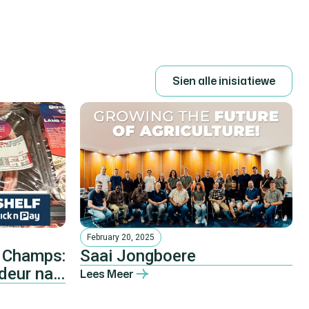
S
i
e
n
a
l
l
e
i
n
i
s
i
a
t
i
e
w
e
February 20, 2025
 Champs:
Saai Jongboere
deur na
Lees Meer