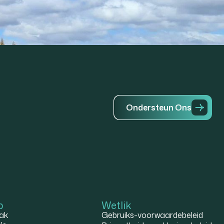
O
n
d
e
r
s
t
e
u
n
O
n
s
p
Wetlik
ak
Gebruiks-voorwaardebeleid