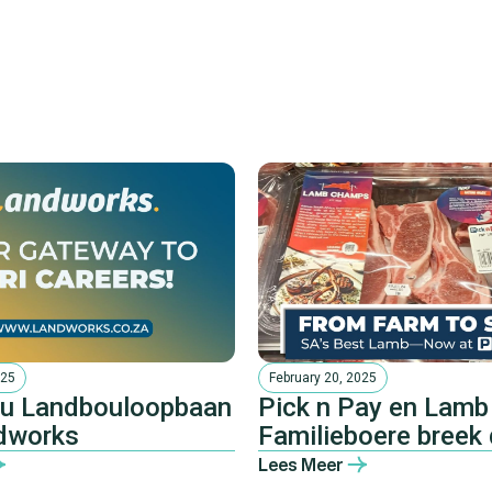
e
025
February 20, 2025
ou Landbouloopbaan
Pick n Pay en Lamb
dworks
Familieboere breek 
die kleinhandel
Lees Meer