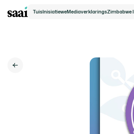
Tuis
Inisiatiewe
Mediaverklarings
Zimbabwe In