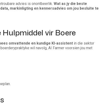
troubare advies is onontbeerlik.
Wat as jy die beste
data, markinligting en kennersadvies om jou besluite te
e Hulpmiddel vir Boere
ees omvattende en kundige KI-assistent
in die sektor
boerderypraktyke wil navolg, AI Farmer voorsien jou met
beplan.
gs