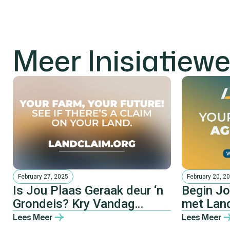
Meer Inisiatiew
February 27, 2025
February 20, 2
Is Jou Plaas Geraak deur ‘n
Begin J
Grondeis? Kry Vandag
met Lan
Verifikasie!
Lees Meer
Lees Meer