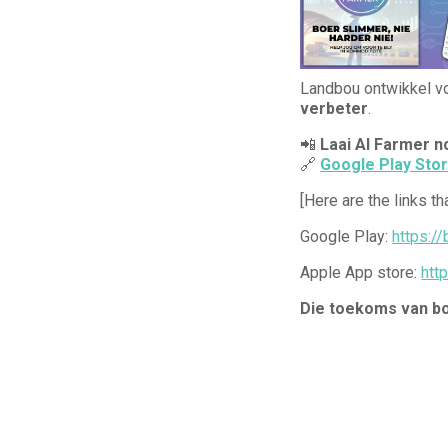
Landbou ontwikkel vo
verbeter
.
📲
Laai AI Farmer no
🔗
Google Play Sto
[Here are the links th
Google Play:
https:/
Apple App store:
htt
Die toekoms van bo