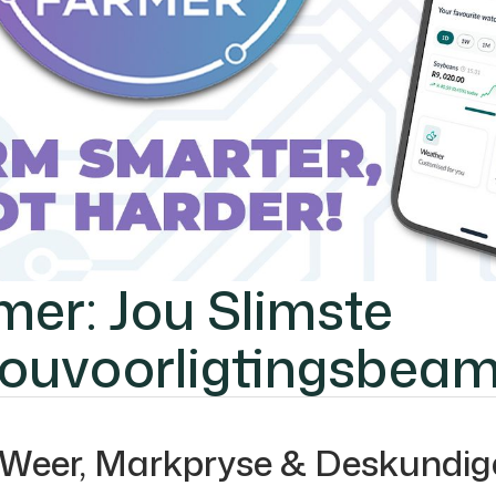
mer: Jou Slimste
ouvoorligtingsbea
Weer, Markpryse & Deskundige