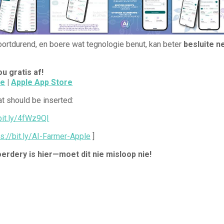
ortdurend, en boere wat tegnologie benut, kan beter
besluite n
u gratis af!
re
|
Apple App Store
at should be inserted:
/bit.ly/4fWz9QI
ps://bit.ly/AI-Farmer-Apple
]
erdery is hier—moet dit nie misloop nie!