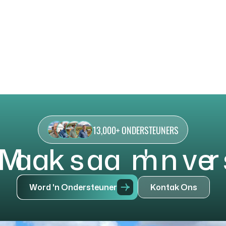
13,000+ ONDERSTEUNERS
M
a
a
k
s
a
a
m
'
n
v
e
r
W
o
r
d
'
n
O
n
d
e
r
s
t
e
u
n
e
r
K
o
n
t
a
k
O
n
s