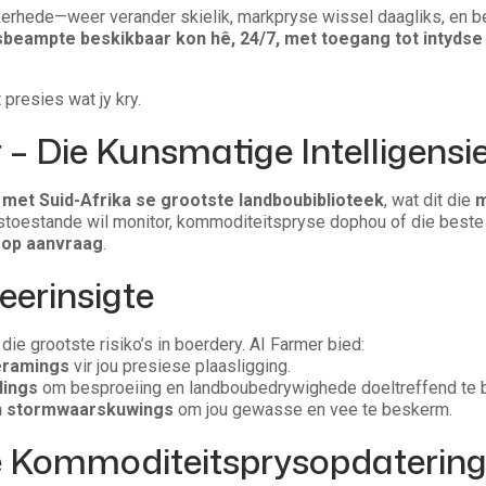
erhede—weer verander skielik, markpryse wissel daagliks, en be
beampte beskikbaar kon hê, 24/7, met toegang tot intydse 
it presies wat jy kry.
 – Die Kunsmatige Intelligensi
 met Suid-Afrika se grootste landboubiblioteek
, wat dit die
m
stoestande wil monitor, kommoditeitspryse dophou of die beste 
g op aanvraag
.
eerinsigte
die grootste risiko’s in boerdery. AI Farmer bied:
eramings
vir jou presiese plaasligging.
lings
om besproeiing en landboubedrywighede doeltreffend te 
en stormwaarskuwings
om jou gewasse en vee te beskerm.
e Kommoditeitsprysopdaterin