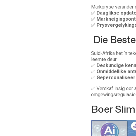
Markpryse verander d
✅
Daaglikse opdat
✅
Markneigingsont
✅
Prysvergelyking
Die Beste
Suid-Afrika het ‘n te
leemte deur:
✅
Deskundige kenn
✅
Onmiddellike an
✅
Gepersonaliseerd
✅ Verskaf insig oor
omgewingsregulasie
Boer Slim