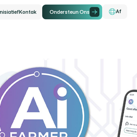
isiatief
Kontak
O
n
d
e
r
s
t
e
u
n
O
n
s
Af