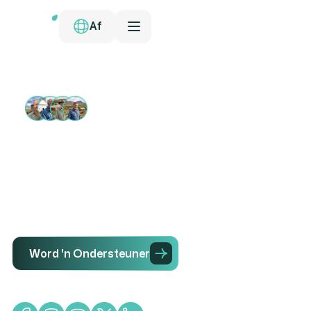
Af
13,000+ ONDERSTEUNERS
Verseker die
Toekoms van
Familieplase
Word 'n Ondersteuner
Inisiatiewe