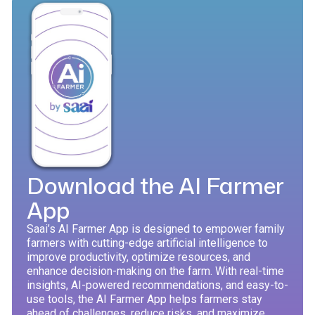
Vind binne 20 sekondes uit
of daar ‘n grondeis op jou
plaas is!
Grondeise kan ‘n plaas se toekoms lamlê en
beplanning, finansiering en ontwikkeling stop. Saai se
Grondeiseplatform stel jou in staat om vinnig en
maklik te bepaal of jou grond deur ‘n grondeis geraak
word.
Ons databasis gebruik alle staatskoerante sedert
r
1998 en stel jou ook in staat om ‘n versoek aan die
grondeisekommissaris te rig om onpubliseerde eise
na te gaan. Bly ingelig en beskerm jou beleggings
teen onsekerheid!
y
Search for a Land Claim
e
o-