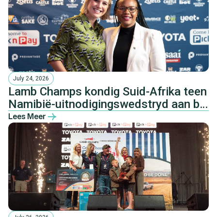
July 24, 2026
Lamb Champs kondig Suid-Afrika teen
Namibië-uitnodigingswedstryd aan by
Pretoria-boeredinee
Lees Meer