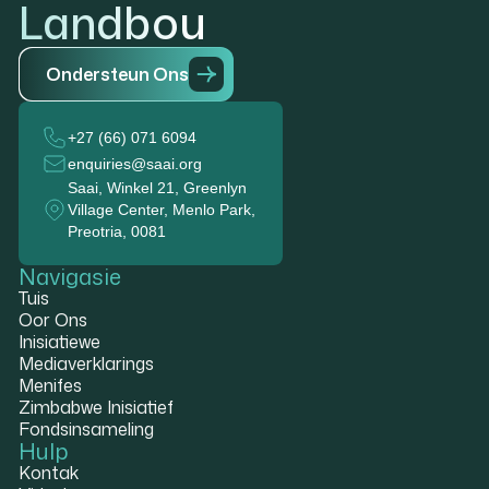
Landbou
O
n
d
e
r
s
t
e
u
n
O
n
s
+27 (66) 071 6094
enquiries@saai.org
Saai, Winkel 21, Greenlyn
Village Center, Menlo Park,
Preotria, 0081
Navigasie
Tuis
Oor Ons
Inisiatiewe
Mediaverklarings
Menifes
Zimbabwe Inisiatief
Fondsinsameling
Hulp
Kontak