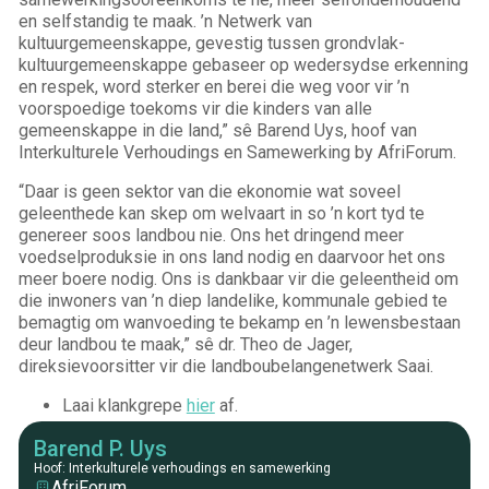
en selfstandig te maak. ’n Netwerk van
kultuurgemeenskappe, gevestig tussen grondvlak-
kultuurgemeenskappe gebaseer op wedersydse erkenning
en respek, word sterker en berei die weg voor vir ’n
voorspoedige toekoms vir die kinders van alle
gemeenskappe in die land,” sê Barend Uys, hoof van
Interkulturele Verhoudings en Samewerking by AfriForum.
“Daar is geen sektor van die ekonomie wat soveel
geleenthede kan skep om welvaart in so ’n kort tyd te
genereer soos landbou nie. Ons het dringend meer
voedselproduksie in ons land nodig en daarvoor het ons
meer boere nodig. Ons is dankbaar vir die geleentheid om
die inwoners van ’n diep landelike, kommunale gebied te
bemagtig om wanvoeding te bekamp en ’n lewensbestaan
deur landbou te maak,” sê dr. Theo de Jager,
direksievoorsitter vir die landboubelangenetwerk Saai.
Laai klankgrepe
hier
af.
Barend P. Uys
Hoof: Interkulturele verhoudings en samewerking
AfriForum