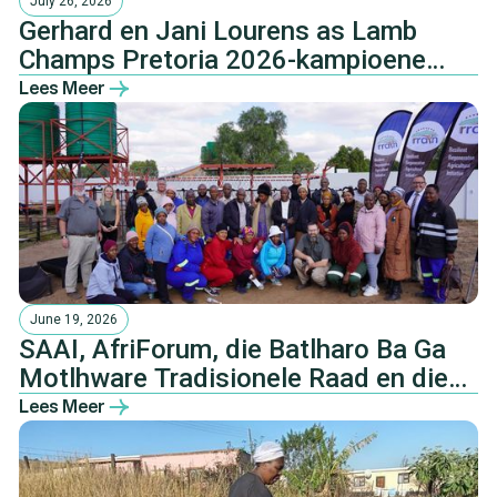
July 26, 2026
Gerhard en Jani Lourens as Lamb
Champs Pretoria 2026-kampioene
gekroon
Lees Meer
June 19, 2026
SAAI, AfriForum, die Batlharo Ba Ga
Motlhware Tradisionele Raad en die
NHTKL.
Lees Meer