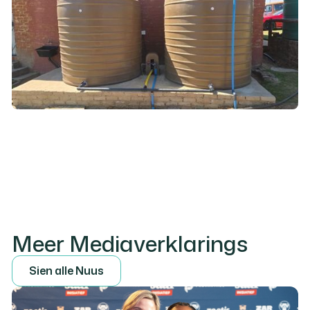
Meer Mediaverklarings
S
i
e
n
a
l
l
e
N
u
u
s