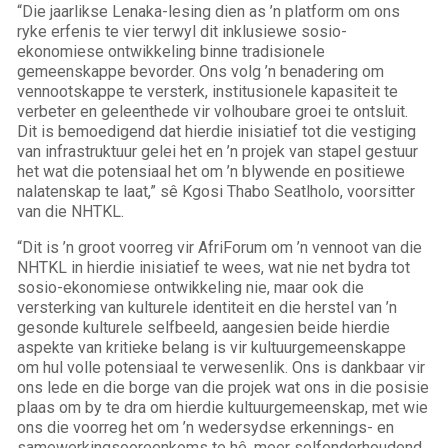
“Die jaarlikse Lenaka-lesing dien as ’n platform om ons
ryke erfenis te vier terwyl dit inklusiewe sosio-
ekonomiese ontwikkeling binne tradisionele
gemeenskappe bevorder. Ons volg ’n benadering om
vennootskappe te versterk, institusionele kapasiteit te
verbeter en geleenthede vir volhoubare groei te ontsluit.
Dit is bemoedigend dat hierdie inisiatief tot die vestiging
van infrastruktuur gelei het en ’n projek van stapel gestuur
het wat die potensiaal het om ’n blywende en positiewe
nalatenskap te laat,” sê Kgosi Thabo Seatlholo, voorsitter
van die NHTKL.
“Dit is ’n groot voorreg vir AfriForum om ’n vennoot van die
NHTKL in hierdie inisiatief te wees, wat nie net bydra tot
sosio-ekonomiese ontwikkeling nie, maar ook die
versterking van kulturele identiteit en die herstel van ’n
gesonde kulturele selfbeeld, aangesien beide hierdie
aspekte van kritieke belang is vir kultuurgemeenskappe
om hul volle potensiaal te verwesenlik. Ons is dankbaar vir
ons lede en die borge van die projek wat ons in die posisie
plaas om by te dra om hierdie kultuurgemeenskap, met wie
ons die voorreg het om ’n wedersydse erkennings- en
samewerkingsooreenkoms te hê, meer selfonderhoudend