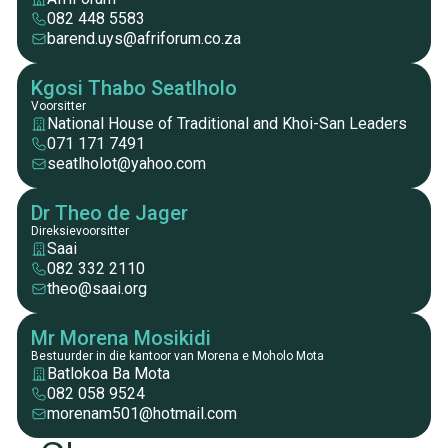
082 448 5583
barend.uys@afriforum.co.za
Kgosi Thabo Seatlholo
Voorsitter
National House of Traditional and Khoi-San Leaders
071 171 7491
seatlholot@yahoo.com
Dr Theo de Jager
Direksievoorsitter
Saai
082 332 2110
theo@saai.org
Mr Morena Mosikidi
Bestuurder in die kantoor van Morena e Moholo Mota
Batlokoa Ba Mota
082 058 9524
morenam501@hotmail.com