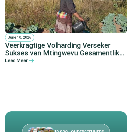
June 10, 2026
Veerkragtige Volharding Verseker
Sukses van Mtingwevu Gesamentlike
Landbou-ontwikkelingsinisiatief
Lees Meer
13,000+ ONDERSTEUNERS