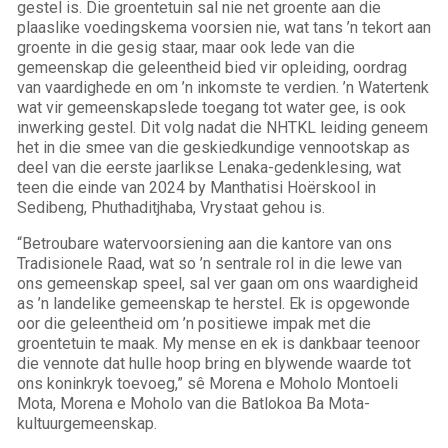
gestel is. Die groentetuin sal nie net groente aan die
plaaslike voedingskema voorsien nie, wat tans ’n tekort aan
groente in die gesig staar, maar ook lede van die
gemeenskap die geleentheid bied vir opleiding, oordrag
van vaardighede en om ’n inkomste te verdien. ’n Watertenk
wat vir gemeenskapslede toegang tot water gee, is ook
inwerking gestel. Dit volg nadat die NHTKL leiding geneem
het in die smee van die geskiedkundige vennootskap as
deel van die eerste jaarlikse Lenaka-gedenklesing, wat
teen die einde van 2024 by Manthatisi Hoërskool in
Sedibeng, Phuthaditjhaba, Vrystaat gehou is.
“Betroubare watervoorsiening aan die kantore van ons
Tradisionele Raad, wat so ’n sentrale rol in die lewe van
ons gemeenskap speel, sal ver gaan om ons waardigheid
as ’n landelike gemeenskap te herstel. Ek is opgewonde
oor die geleentheid om ’n positiewe impak met die
groentetuin te maak. My mense en ek is dankbaar teenoor
die vennote dat hulle hoop bring en blywende waarde tot
ons koninkryk toevoeg,” sê Morena e Moholo Montoeli
Mota, Morena e Moholo van die Batlokoa Ba Mota-
kultuurgemeenskap.