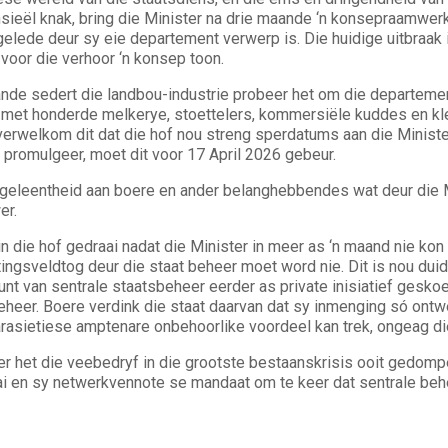
sieël knak, bring die Minister na drie maande ‘n konsepraamwerk
gelede deur sy eie departement verwerp is. Die huidige uitbraak
voor die verhoor ‘n konsep toon.
nde sedert die landbou-industrie probeer het om die departemen
 met honderde melkerye, stoettelers, kommersiële kuddes en kle
 verwelkom dit dat die hof nou streng sperdatums aan die Minister
 promulgeer, moet dit voor 17 April 2026 gebeur.
 geleentheid aan boere en ander belanghebbendes wat deur die Min
er.
n die hof gedraai nadat die Minister in meer as ‘n maand nie kon
ingsveldtog deur die staat beheer moet word nie. Dit is nou duid
nt van sentrale staatsbeheer eerder as private inisiatief geskoei
beheer. Boere verdink die staat daarvan dat sy inmenging só ont
rasietiese amptenare onbehoorlike voordeel kan trek, ongeag di
r het die veebedryf in die grootste bestaanskrisis ooit gedom
aai en sy netwerkvennote se mandaat om te keer dat sentrale beh