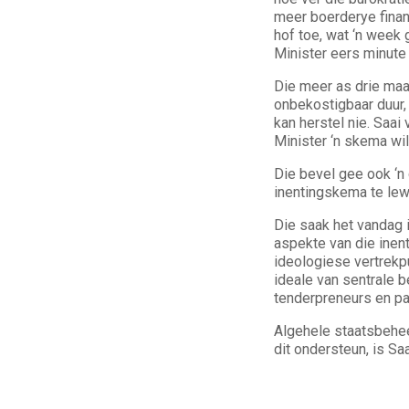
meer boerderye finan
hof toe, wat ‘n week 
Minister eers minute 
Die meer as drie maa
onbekostigbaar duur,
kan herstel nie. Saai
Minister ‘n skema wil
Die bevel gee ook ‘n
inentingskema te lew
Die saak het vandag i
aspekte van die inent
ideologiese vertrekpu
ideale van sentrale 
tenderpreneurs en pa
Algehele staatsbehee
dit ondersteun, is S