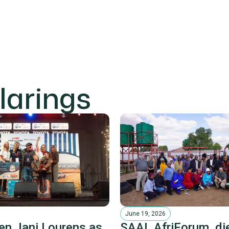
larings
June 19, 2026
en Jani Lourens as
SAAI, AfriForum, di