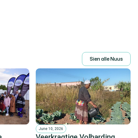
S
i
e
n
a
l
l
e
N
u
u
s
June 10, 2026
e
Veerkragtige Volharding