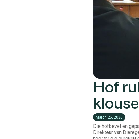
Hof ru
klouse
March 25, 2026
Die hofbevel en gepa
Direkteur van Diereg
hoe vêr die burokrat