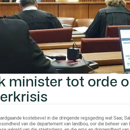
k minister tot orde 
erkrisis
ardgaande kostebevel in die dringende regsgeding wat Saai, Sak
esondheid van die departement van landbou, oor die beheer van 
iese wêreld van die staatsdiens, en die erns en dringendheid va