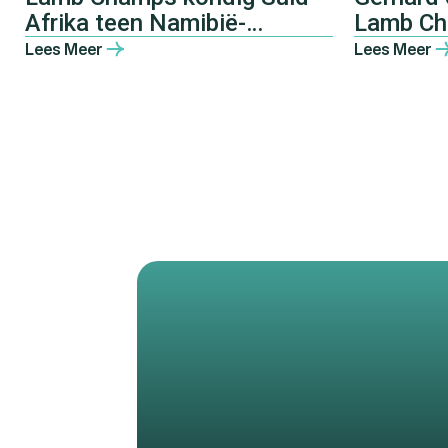
Afrika teen Namibië-
Lamb Ch
uitnodigingswedstryd aan
2026-ka
Lees Meer
Lees Meer
by Pretoria-boeredinee