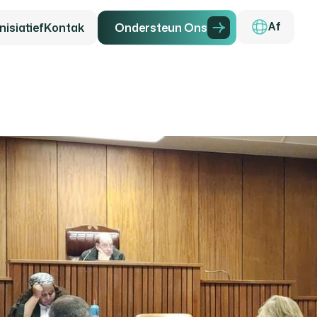
isiatief
Kontak
O
n
d
e
r
s
t
e
u
n
O
n
s
Af