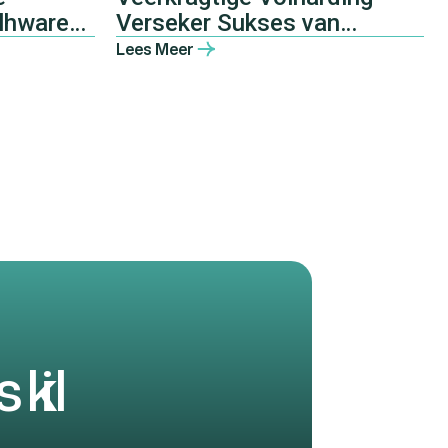
lhware
Verseker Sukses van
n die
Mtingwevu Gesamentlike
Lees Meer
Landbou-
ontwikkelingsinisiatief
s
k
i
l