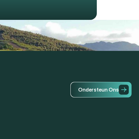
O
n
d
e
r
s
t
e
u
n
O
n
s