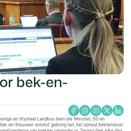
oor bek-en-
eliga en Vrystaat Landbou teen die Minister, DG en
Bek-en-Klouseer entstof gebring het, het opnuut beklemtoon
n veeboerderye van mekaar verwyder is. Terwyl daar elke dag