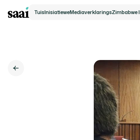
Tuis
Inisiatiewe
Mediaverklarings
Zimbabwe In