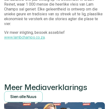
Reinet, waar 1 000 mense die heerlike vleis van Lam
Champs sal geniet. Elke geleentheid is ontwerp om die
unieke geure en tradisies van sy streek uit te lig, plaaslike
ekonomieë te versterk en die stories agter die plase te
vier.
Vir meer inligting, besoek asseblief
www.lambchamps.co.za
.
Meer Mediaverklarings
S
i
e
n
a
l
l
e
N
u
u
s