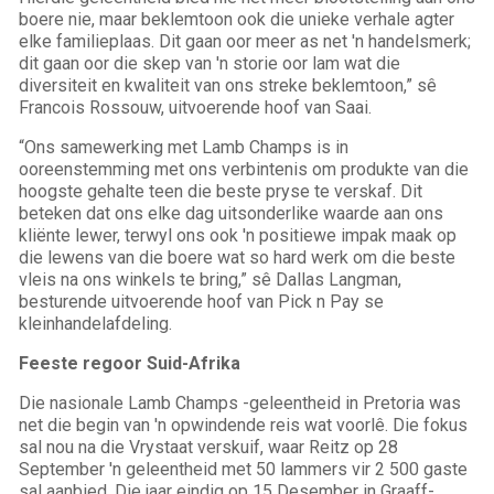
boere nie, maar beklemtoon ook die unieke verhale agter
elke familieplaas. Dit gaan oor meer as net 'n handelsmerk;
dit gaan oor die skep van 'n storie oor lam wat die
diversiteit en kwaliteit van ons streke beklemtoon,” sê
Francois Rossouw, uitvoerende hoof van Saai.
“Ons samewerking met Lamb Champs is in
ooreenstemming met ons verbintenis om produkte van die
hoogste gehalte teen die beste pryse te verskaf. Dit
beteken dat ons elke dag uitsonderlike waarde aan ons
kliënte lewer, terwyl ons ook 'n positiewe impak maak op
die lewens van die boere wat so hard werk om die beste
vleis na ons winkels te bring,” sê Dallas Langman,
besturende uitvoerende hoof van Pick n Pay se
kleinhandelafdeling.
Feeste regoor Suid-Afrika
Die nasionale Lamb Champs -geleentheid in Pretoria was
net die begin van 'n opwindende reis wat voorlê. Die fokus
sal nou na die Vrystaat verskuif, waar Reitz op 28
September 'n geleentheid met 50 lammers vir 2 500 gaste
sal aanbied. Die jaar eindig op 15 Desember in Graaff-