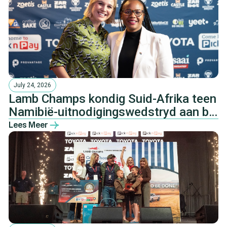
July 24, 2026
Lamb Champs kondig Suid-Afrika teen
Namibië-uitnodigingswedstryd aan by
Pretoria-boeredinee
Lees Meer