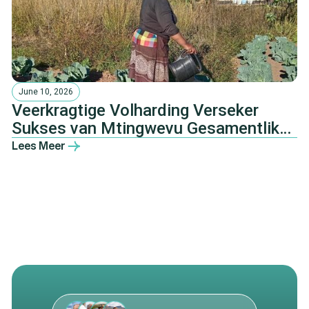
June 10, 2026
Veerkragtige Volharding Verseker
Sukses van Mtingwevu Gesamentlike
Landbou-ontwikkelingsinisiatief
Lees Meer