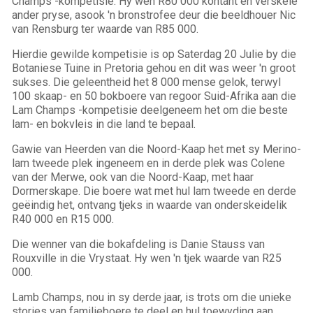
Champs -kompetisie. Hy wen R80 000 kontant en verskeie
ander pryse, asook 'n bronstrofee deur die beeldhouer Nic
van Rensburg ter waarde van R85 000.
Hierdie gewilde kompetisie is op Saterdag 20 Julie by die
Botaniese Tuine in Pretoria gehou en dit was weer 'n groot
sukses. Die geleentheid het 8 000 mense gelok, terwyl
100 skaap- en 50 bokboere van regoor Suid-Afrika aan die
Lam Champs -kompetisie deelgeneem het om die beste
lam- en bokvleis in die land te bepaal.
Gawie van Heerden van die Noord-Kaap het met sy Merino-
lam tweede plek ingeneem en in derde plek was Colene
van der Merwe, ook van die Noord-Kaap, met haar
Dormerskape. Die boere wat met hul lam tweede en derde
geëindig het, ontvang tjeks in waarde van onderskeidelik
R40 000 en R15 000.
Die wenner van die bokafdeling is Danie Stauss van
Rouxville in die Vrystaat. Hy wen 'n tjek waarde van R25
000.
Lamb Champs, nou in sy derde jaar, is trots om die unieke
stories van familieboere te deel en hul toewyding aan