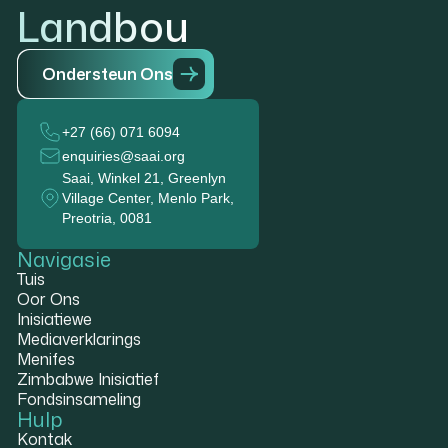
Landbou
O
n
d
e
r
s
t
e
u
n
O
n
s
+27 (66) 071 6094
enquiries@saai.org
Saai, Winkel 21, Greenlyn
Village Center, Menlo Park,
Preotria, 0081
Navigasie
Tuis
Oor Ons
Inisiatiewe
Mediaverklarings
Menifes
Zimbabwe Inisiatief
Fondsinsameling
Hulp
Kontak