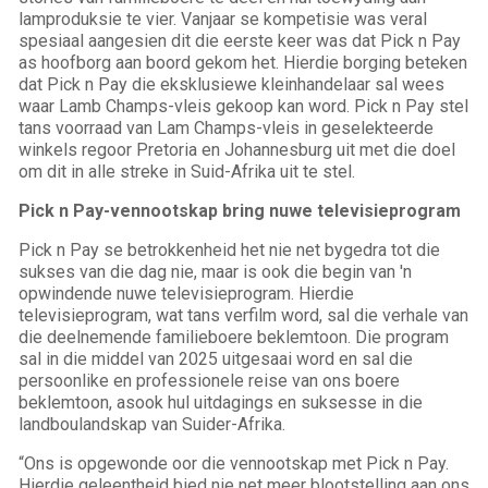
lamproduksie te vier. Vanjaar se kompetisie was veral
spesiaal aangesien dit die eerste keer was dat Pick n Pay
as hoofborg aan boord gekom het. Hierdie borging beteken
dat Pick n Pay die eksklusiewe kleinhandelaar sal wees
waar Lamb Champs-vleis gekoop kan word. Pick n Pay stel
tans voorraad van Lam Champs-vleis in geselekteerde
winkels regoor Pretoria en Johannesburg uit met die doel
om dit in alle streke in Suid-Afrika uit te stel.
Pick n Pay-vennootskap bring nuwe televisieprogram
Pick n Pay se betrokkenheid het nie net bygedra tot die
sukses van die dag nie, maar is ook die begin van 'n
opwindende nuwe televisieprogram. Hierdie
televisieprogram, wat tans verfilm word, sal die verhale van
die deelnemende familieboere beklemtoon. Die program
sal in die middel van 2025 uitgesaai word en sal die
persoonlike en professionele reise van ons boere
beklemtoon, asook hul uitdagings en suksesse in die
landboulandskap van Suider-Afrika.
“Ons is opgewonde oor die vennootskap met Pick n Pay.
Hierdie geleentheid bied nie net meer blootstelling aan ons