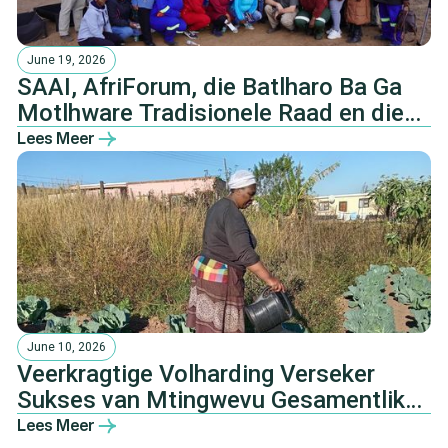
June 19, 2026
SAAI, AfriForum, die Batlharo Ba Ga
Motlhware Tradisionele Raad en die
NHTKL.
Lees Meer
June 10, 2026
Veerkragtige Volharding Verseker
Sukses van Mtingwevu Gesamentlike
Landbou-ontwikkelingsinisiatief
Lees Meer