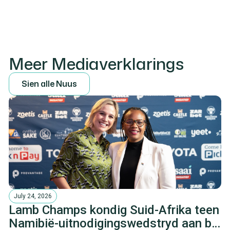
Meer Mediaverklarings
S
i
e
n
a
l
l
e
N
u
u
s
July 24, 2026
Lamb Champs kondig Suid-Afrika teen
Namibië-uitnodigingswedstryd aan by