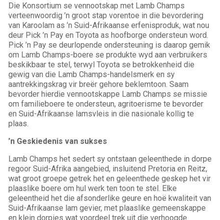
Die Konsortium se vennootskap met Lamb Champs
verteenwoordig ’n groot stap vorentoe in die bevordering
van Karoolam as ’n Suid-Afrikaanse erfenisproduk, wat nou
deur Pick ’n Pay en Toyota as hoofborge ondersteun word.
Pick ’n Pay se deurlopende ondersteuning is daarop gemik
om Lamb Champs-boere se produkte wyd aan verbruikers
beskikbaar te stel, terwyl Toyota se betrokkenheid die
gewig van die Lamb Champs-handelsmerk en sy
aantrekkingskrag vir breër gehore beklemtoon. Saam
bevorder hierdie vennootskappe Lamb Champs se missie
om familieboere te ondersteun, agritoerisme te bevorder
en Suid-Afrikaanse lamsvleis in die nasionale kollig te
plaas.
’n Geskiedenis van sukses
Lamb Champs het sedert sy ontstaan ​​geleenthede in dorpe
regoor Suid-Afrika aangebied, insluitend Pretoria en Reitz,
wat groot groepe getrek het en geleenthede geskep het vir
plaaslike boere om hul werk ten toon te stel. Elke
geleentheid het die afsonderlike geure en hoë kwaliteit van
Suid-Afrikaanse lam gevier, met plaaslike gemeenskappe
en klein dorpies wat voordeel trek uit die verhoogde