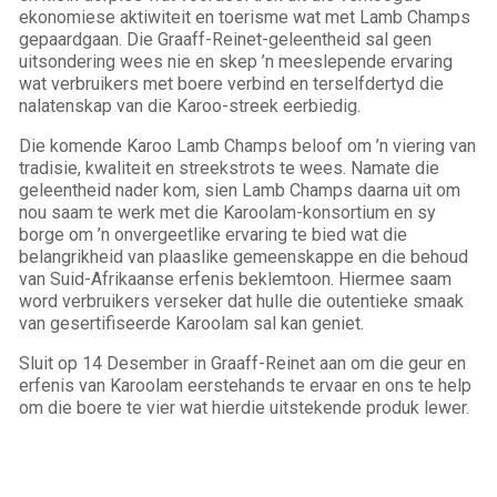
ekonomiese aktiwiteit en toerisme wat met Lamb Champs
gepaardgaan. Die Graaff-Reinet-geleentheid sal geen
uitsondering wees nie en skep ’n meeslepende ervaring
wat verbruikers met boere verbind en terselfdertyd die
nalatenskap van die Karoo-streek eerbiedig.
Die komende Karoo Lamb Champs beloof om ’n viering van
tradisie, kwaliteit en streekstrots te wees. Namate die
geleentheid nader kom, sien Lamb Champs daarna uit om
nou saam te werk met die Karoolam-konsortium en sy
borge om ’n onvergeetlike ervaring te bied wat die
belangrikheid van plaaslike gemeenskappe en die behoud
van Suid-Afrikaanse erfenis beklemtoon. Hiermee saam
word verbruikers verseker dat hulle die outentieke smaak
van gesertifiseerde Karoolam sal kan geniet.
Sluit op 14 Desember in Graaff-Reinet aan om die geur en
erfenis van Karoolam eerstehands te ervaar en ons te help
om die boere te vier wat hierdie uitstekende produk lewer.