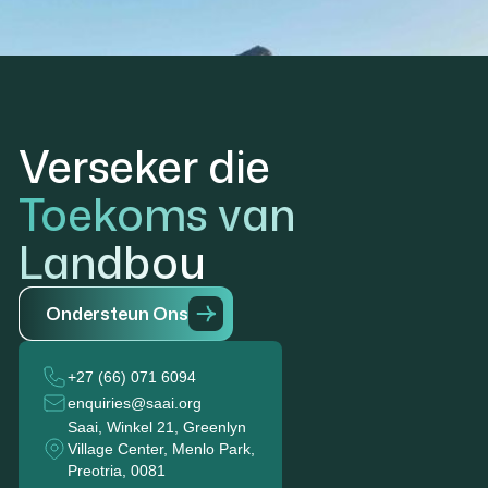
Verseker die
Toekoms van
Landbou
O
n
d
e
r
s
t
e
u
n
O
n
s
+27 (66) 071 6094
enquiries@saai.org
Saai, Winkel 21, Greenlyn
Village Center, Menlo Park,
Preotria, 0081