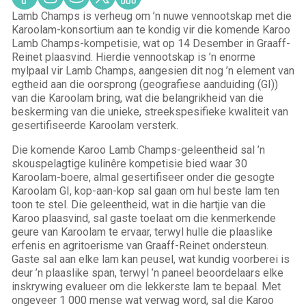
Lamb Champs is verheug om ’n nuwe vennootskap met die
Karoolam-konsortium aan te kondig vir die komende Karoo
Lamb Champs-kompetisie, wat op 14 Desember in Graaff-
Reinet plaasvind. Hierdie vennootskap is ’n enorme
mylpaal vir Lamb Champs, aangesien dit nog ’n element van
egtheid aan die oorsprong (geografiese aanduiding (GI))
van die Karoolam bring, wat die belangrikheid van die
beskerming van die unieke, streekspesifieke kwaliteit van
gesertifiseerde Karoolam versterk.
Die komende Karoo Lamb Champs-geleentheid sal ’n
skouspelagtige kulinêre kompetisie bied waar 30
Karoolam-boere, almal gesertifiseer onder die gesogte
Karoolam GI, kop-aan-kop sal gaan om hul beste lam ten
toon te stel. Die geleentheid, wat in die hartjie van die
Karoo plaasvind, sal gaste toelaat om die kenmerkende
geure van Karoolam te ervaar, terwyl hulle die plaaslike
erfenis en agritoerisme van Graaff-Reinet ondersteun.
Gaste sal aan elke lam kan peusel, wat kundig voorberei is
deur ’n plaaslike span, terwyl ’n paneel beoordelaars elke
inskrywing evalueer om die lekkerste lam te bepaal. Met
ongeveer 1 000 mense wat verwag word, sal die Karoo