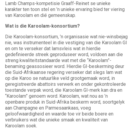
Lamb Champs-kompetisie Graaff-Reinet se unieke
karakter ten toon stel en ’n unieke ervaring bied ter viering
van Karoolam en dié gemeenskap.
Wat is die Karoolam-konsortium?
Die Karoolam-konsortium, ’n organisasie wat nie-winsbejag
nie, was instrumenteel in die vestiging van die Karoolam GI
en om te verseker dat lamsvleis wat in hierdie
gedefinieerde streek geproduseer word, voldoen aan die
streng kwaliteitstandaarde wat met die “Karoolam”-
benaming geassosieer word. Hierdie GI-beskerming deur
die Suid-Afrikaanse regering verseker dat slegs lam wat
op die Karoo se natuurlike veld grootgemaak word, in
geregistreerde abattoirs verwerk en onder gekontroleerde
toestande verpak word, die Karoolam GI-merk kan dra en
“Karoolam” genoem word. Karoolam, wat nou as ’n
openbare produk in Suid-Afrika beskerm word, soortgelyk
aan Champagne en Parmesaankaas, voeg
geloofwaardigheid en waarde toe vir beide boere en
verbruikers wat die unieke smaak en kwaliteit van
Karoolam soek.